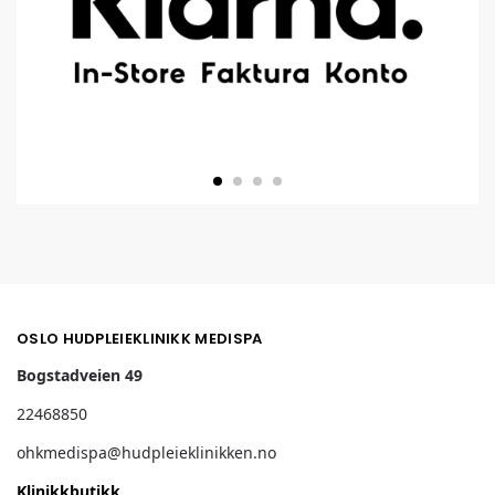
Read More
OSLO HUDPLEIEKLINIKK MEDISPA
Bogstadveien 49
22468850
ohkmedispa@hudpleieklinikken.no
Klinikkbutikk