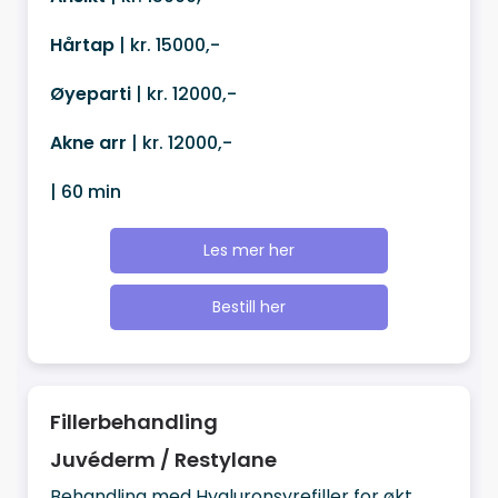
Hårtap
| kr. 15000,-
Øyeparti
| kr. 12000,-
Akne arr
| kr. 12000,-
| 60 min
Les mer her
Bestill her
Fillerbehandling
Juvéderm / Restylane
Behandling med Hyaluronsyrefiller for økt