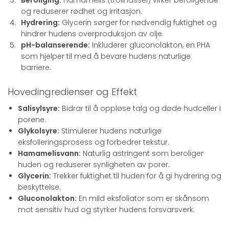
Beroliging:
Hamamelis (trollhassel) virker beroligende
og reduserer rødhet og irritasjon.
Hydrering:
Glycerin sørger for nødvendig fuktighet og
hindrer hudens overproduksjon av olje.
pH-balanserende:
Inkluderer gluconolakton, en PHA
som hjelper til med å bevare hudens naturlige
barriere.
Hovedingredienser og Effekt
Salisylsyre:
Bidrar til å oppløse talg og døde hudceller i
porene.
Glykolsyre:
Stimulerer hudens naturlige
eksfolieringsprosess og forbedrer tekstur.
Hamamelisvann:
Naturlig astringent som beroliger
huden og reduserer synligheten av porer.
Glycerin:
Trekker fuktighet til huden for å gi hydrering og
beskyttelse.
Gluconolakton:
En mild eksfoliator som er skånsom
mot sensitiv hud og styrker hudens forsvarsverk.