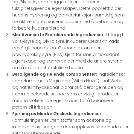
og Glyserin, som begge er kjent for deres
fuktighetsgivende egenskaper. Dette opprettholder
hudens hydrering og barrierefunksjon, samtidig som
de aktive ingrediensene jobber med å behandle og
forbedre hudens tilstand.
Mer Avanserte Eksfolierende Ingredienser:
I tillegg til
Salisylsyre og Glykolsyre, inkluderer Clearskin Pads
også gluconolakton. Gluconolakton er en
polyhydroksy syre (PHA) kjent for sine antioksidant
egenskaper og samarbeider med de andre syrene
om å skånsomt eksfoliere huden.
Beroligende og Helende Komponenter:
Ingredienser
som Hamamelis Virginiana (Witch Hazel) Leaf Water
og natriumhyaluronat bidrar til å berolige huden og
fremme helbredelse, noe som er viktig i produkter
med eksfolierende egenskaper for å balansere
potensiell irritasjon.
Fjerning av Mindre Ønskede Ingredienser:
Formuleringen er uten stoffer som acetone og
imidazolidinyl urea, som kan oppleves strippende eller
irritasjonsfremkallende.