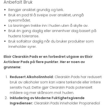
Anbefalt Bruk
Rengjør ansiktet grundig og tørk.
Bruk en pad til å sveipe over ansiktet, unngå
øyeområdet.
La løsningen trekke inn i huden uten å skylle av.
Bruk én gang daglig eller annenhver dag basert på
hudens toleranse.
Bruk solfaktor daglig når du bruker produkter som
inneholder syrer.
Elixir Clearskin Pads er en forbedret utgave av Elixir
Acticlear Pads på flere punkter. Her er noen av
grunnene:
Redusert Alkoholinnhold:
Clearskin Pads har redusert
bruk av alkoholer som kan være tørkende eller irritere
sensitiv hud. Dette gjør Clearskin Pads potensielt
mildere og mer skånsom mot huden.
Inkludering av Moderne Fuktighetsgivende
Ingredienser:
Clearskin Pads inneholder Propanediol