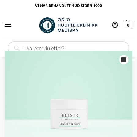
VI HAR BEHANDLET HUD SIDEN 1990
0
Hjem
Ingrediens
Salisylsyre
Elixir Clearskin Pads – Ny og Forbedret Acticlear Pads
/
/
/