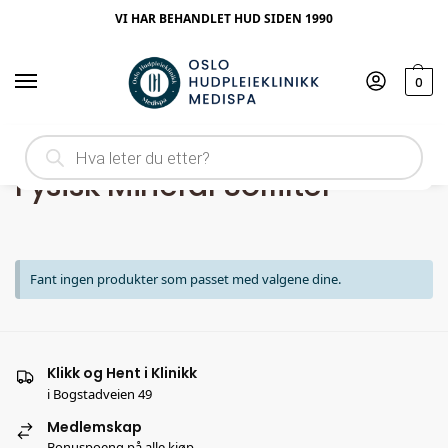
VI HAR BEHANDLET HUD SIDEN 1990
0
Hjem
Produkt Ingrediens
Fysisk Mineral Solfilter
/
/
Fysisk Mineral Solfilter
Fant ingen produkter som passet med valgene dine.
Klikk og Hent i Klinikk
i Bogstadveien 49
Medlemskap
Bonuspoeng på alle kjøp