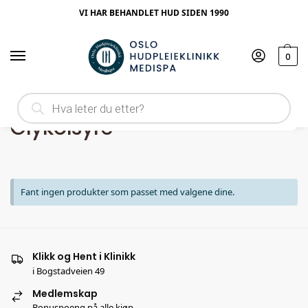
VI HAR BEHANDLET HUD SIDEN 1990
0
Hjem
Produkt Ingrediens
Glykolsyre
/
/
Glykolsyre
Fant ingen produkter som passet med valgene dine.
Klikk og Hent i Klinikk
i Bogstadveien 49
Medlemskap
Bonuspoeng på alle kjøp