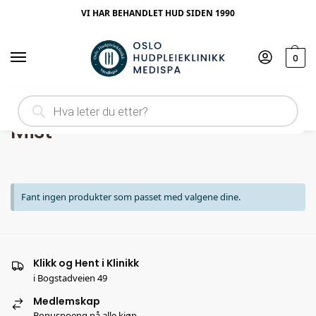
VI HAR BEHANDLET HUD SIDEN 1990
0
Hjem
Produkt Produkttype
Mist
/
/
Mist
Fant ingen produkter som passet med valgene dine.
Klikk og Hent i Klinikk
i Bogstadveien 49
Medlemskap
Bonuspoeng på alle kjøp