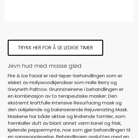
TRYKK HER FOR Å SE LEDIGE TIMER
Jevn hud med masse glød
Fire & Ice Facial er rød-løper-behandlingen som er
elsket av Hollywoodkjendiser som Halle Berry og
Gwyneth Paltrow. Grunnsteinene i behandlingen er
en kombinasjon av to terapeutiske masker: Den
ekstremt kraftfulle Intensive Resurfacing mask og
den avkjølende og balanserende Rejuvenating Mask.
Maskene har både aktive og lindrende formler, som
fremkaller duft av blant annet varm kanel og frisk,
kjølende peppermynte, noe som gjør behandlingen til
en sanseopplevelse. Behandlingen avsluttes med en