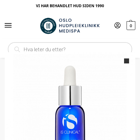
VI HAR BEHANDLET HUD SIDEN 1990
0
Hjem
Produktype
Serum
iS Clinical Active Serum 15ml
/
/
/