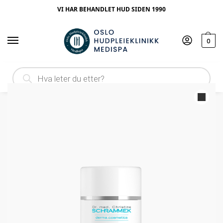
VI HAR BEHANDLET HUD SIDEN 1990
0
Hjem
Produktype
Dagkrem
Dr. Schrammek Sensitive Probiosense
/
/
/