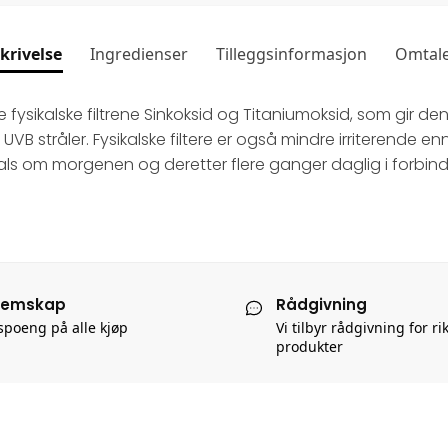
krivelse
Ingredienser
Tilleggsinformasjon
Omtal
ysikalske filtrene Sinkoksid og Titaniumoksid, som gir den
 stråler. Fysikalske filtere er også mindre irriterende en
 hals om morgenen og deretter flere ganger daglig i forbi
lemskap
Rådgivning
poeng på alle kjøp
Vi tilbyr rådgivning for ri
produkter