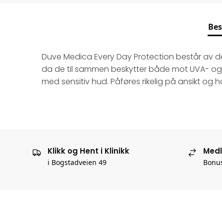
Bes
Duve Medica Every Day Protection består av de f
da de til sammen beskytter både mot UVA- og UVB
med sensitiv hud. Påføres rikelig på ansikt og
Klikk og Hent i Klinikk
Med
i Bogstadveien 49
Bonus