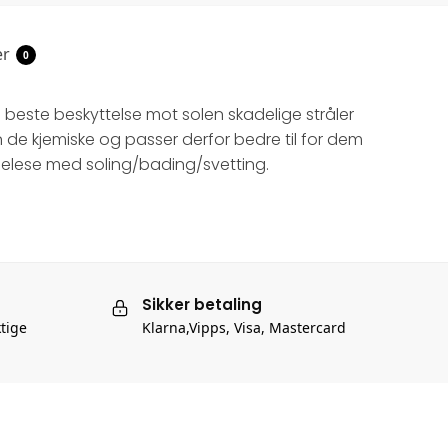
er
0
 beste beskyttelse mot solen skadelige stråler
n de kjemiske og passer derfor bedre til for dem
ndelese med soling/bading/svetting.
Sikker betaling
ktige
Klarna,Vipps, Visa, Mastercard