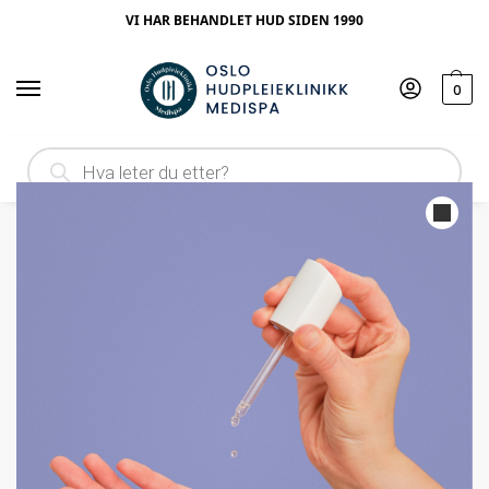
VI HAR BEHANDLET HUD SIDEN 1990
0
Hjem
Ingrediens
Antioksidant
Elixir Vitamin C Booster
/
/
/