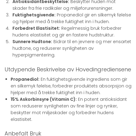
Antioksidantbeskyttelse:
Beskytter huden mot
skader fra frie radikaler og miljøforurensninger.
Fuktighetsgivende:
Propanediol gir en silkemyk følelse
og hjelper med å trekke fuktighet inn i huden.
Forbedret Elastisitet:
Regelmessig bruk forbedrer
hudens elastisitet og gir en fastere hudstruktur.
Sunnere Hudtone:
Bidrar til en jevnere og mer ensartet
hudtone, og reduserer synligheten av
hyperpigmentering.
Utdypende Beskrivelse av Hovedingrediensene
Propanediol:
En fuktighetsgivende ingrediens som gir
en silkemyk følelse, forbedrer produktets absorpsjon og
hjelper med å trekke fuktighet inn i huden.
15% Askorbinsyre (Vitamin C):
En potent antioksidant
som reduserer synligheten av fine linjer og rynker,
beskytter mot miljøskader og forbedrer hudens
elastisitet.
Anbefalt Bruk