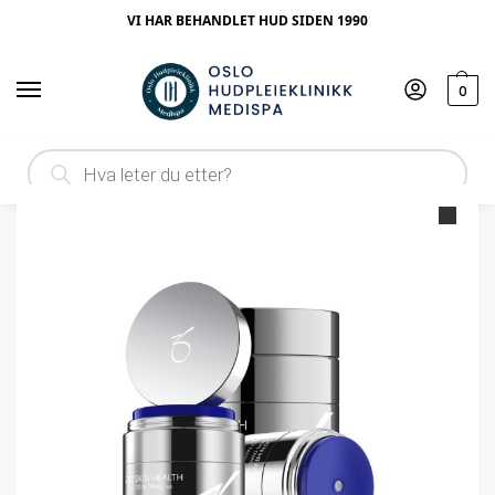
VI HAR BEHANDLET HUD SIDEN 1990
0
Hjem
Ingrediens
Peptider
ZO Skin Health Growth Factor Serum
/
/
/