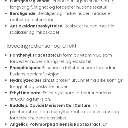
Fuktighetsgivende:
Inneholder ingredienser som gir
langvarig fuktighet og forbedrer hudens tekstur.
Beroligende:
Beroliger og lindrer huden, reduserer
rødhet og betennelse.
Antioksidantbeskyttelse:
Beskytter huden mot frie
radikaler og miljøskader.
Hovedingredienser og Effekt
Panthenyl Triacetate:
En form av vitamin B5 som
forbedrer hudens fuktighet og elastisitet.
Phospholipids:
Essensielle fettstoffer som forbedrer
hudens barrierefunksjon.
Hydrolyzed Sericin:
Et protein utvunnet fra silke som gir
fuktighet og beskytter huden.
Ethyl Linoleate:
En fettsyre som forbedrer hudens
struktur og funksjon.
Buddleja Davidii Meristem Cell Culture:
En
planteekstrakt som beskytter mot oksidativt stress og
forbedrer hudens elastisitet.
Angelica Polymorpha Sinensis Root Extract:
En