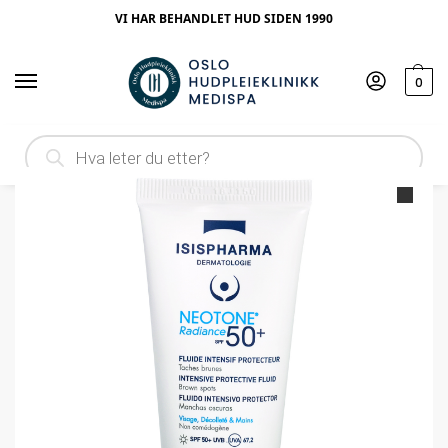
VI HAR BEHANDLET HUD SIDEN 1990
0
Hjem
Produktype
Dagkrem
Isispharma Neotone Radiance SPF50+
/
/
/