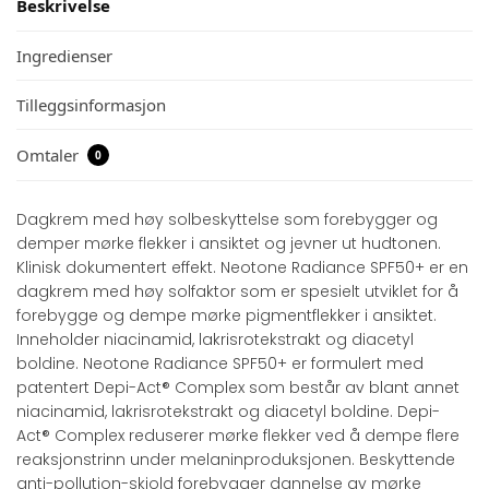
Beskrivelse
Ingredienser
Tilleggsinformasjon
Omtaler
0
Dagkrem med høy solbeskyttelse som forebygger og
demper mørke flekker i ansiktet og jevner ut hudtonen.
Klinisk dokumentert effekt. Neotone Radiance SPF50+ er en
dagkrem med høy solfaktor som er spesielt utviklet for å
forebygge og dempe mørke pigmentflekker i ansiktet.
Inneholder niacinamid, lakrisrotekstrakt og diacetyl
boldine. Neotone Radiance SPF50+ er formulert med
patentert Depi-Act® Complex som består av blant annet
niacinamid, lakrisrotekstrakt og diacetyl boldine. Depi-
Act® Complex reduserer mørke flekker ved å dempe flere
reaksjonstrinn under melaninproduksjonen. Beskyttende
anti-pollution-skjold forebygger dannelse av mørke