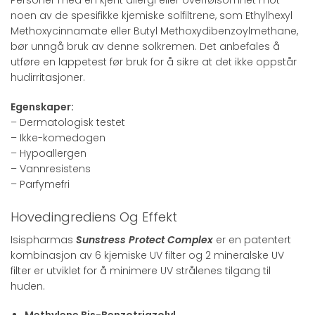
Personer med en kjent allergi eller overfølsomhet mot
noen av de spesifikke kjemiske solfiltrene, som Ethylhexyl
Methoxycinnamate eller Butyl Methoxydibenzoylmethane,
bør unngå bruk av denne solkremen. Det anbefales å
utføre en lappetest før bruk for å sikre at det ikke oppstår
hudirritasjoner.
Egenskaper:
– Dermatologisk testet
– Ikke-komedogen
– Hypoallergen
– Vannresistens
– Parfymefri
Hovedingrediens Og Effekt
Isispharmas
Sunstress Protect Complex
er en patentert
kombinasjon av 6 kjemiske UV filter og 2 mineralske UV
filter er utviklet for å minimere UV strålenes tilgang til
huden.