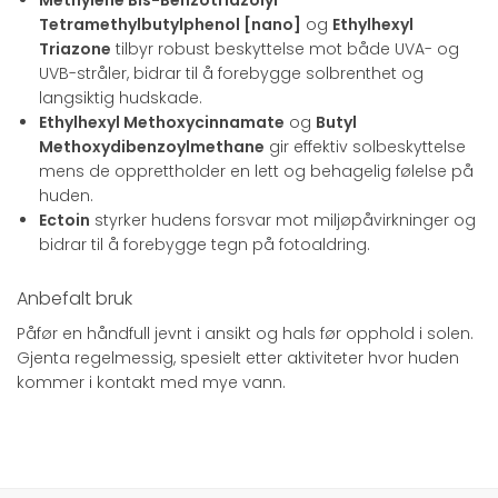
Methylene Bis-Benzotriazolyl
Tetramethylbutylphenol [nano]
og
Ethylhexyl
Triazone
tilbyr robust beskyttelse mot både UVA- og
UVB-stråler, bidrar til å forebygge solbrenthet og
langsiktig hudskade.
Ethylhexyl Methoxycinnamate
og
Butyl
Methoxydibenzoylmethane
gir effektiv solbeskyttelse
mens de opprettholder en lett og behagelig følelse på
huden.
Ectoin
styrker hudens forsvar mot miljøpåvirkninger og
bidrar til å forebygge tegn på fotoaldring.
Anbefalt bruk
Påfør en håndfull jevnt i ansikt og hals før opphold i solen.
Gjenta regelmessig, spesielt etter aktiviteter hvor huden
kommer i kontakt med mye vann.