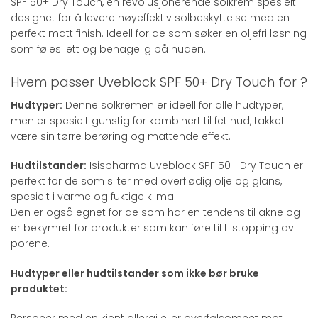
SPF 50+ Dry Touch, en revolusjonerende solkrem spesielt
designet for å levere høyeffektiv solbeskyttelse med en
perfekt matt finish. Ideell for de som søker en oljefri løsning
som føles lett og behagelig på huden.
Hvem passer Uveblock SPF 50+ Dry Touch for ?
Hudtyper:
Denne solkremen er ideell for alle hudtyper,
men er spesielt gunstig for kombinert til fet hud, takket
være sin tørre berøring og mattende effekt.
Hudtilstander:
Isispharma Uveblock SPF 50+ Dry Touch er
perfekt for de som sliter med overflødig olje og glans,
spesielt i varme og fuktige klima.
Den er også egnet for de som har en tendens til akne og
er bekymret for produkter som kan føre til tilstopping av
porene.
Hudtyper eller hudtilstander som ikke bør bruke
produktet: