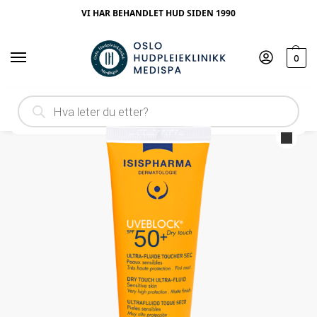
VI HAR BEHANDLET HUD SIDEN 1990
0
Hjem
Produktype
Dagkrem
Isispharma Uveblock SPF50+ Dry Touch
/
/
/