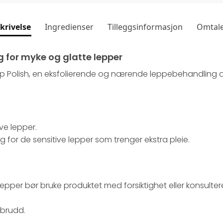
krivelse
Ingredienser
Tilleggsinformasjon
Omtal
g for myke og glatte lepper
Lip Polish, en eksfolierende og nærende leppebehandling
ove lepper.
g for de sensitive lepper som trenger ekstra pleie.
pper bør bruke produktet med forsiktighet eller konsultere
tbrudd.