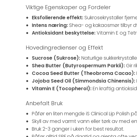
Viktige Egenskaper og Fordeler
Eksfolierende effekt:
Sukrosekrystaller fjer
Intens næring:
Shea- og kakaosmør tilbyr d
Antioksidant beskyttelse:
Vitamin E og Tetr
Hovedingredienser og Effekt
Sucrose (Sukrose):
Naturlige sukkerkrystalle
Shea Butter (Butyrospermum Parkii):
Gir r
Cocoa Seed Butter (Theobroma Cacao):
Jojoba Seed Oil (Simmondsia Chinensis):
Vitamin E (Tocopherol):
En kraftig antioksi
Anbefalt Bruk
Påfør en liten mengde iS Clinical Lip Polish
Skyll av med varmt vann eller tørk av med en 
Bruk 2-3 ganger i uken for best resultat.
Påfør alltid SPF på dagtid og gjenta ofte ve