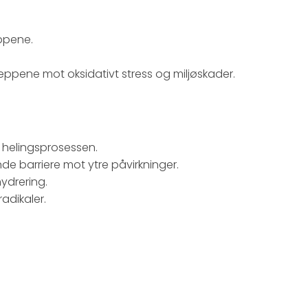
eppene.
eppene mot oksidativt stress og miljøskader.
l helingsprosessen.
de barriere mot ytre påvirkninger.
ydrering.
adikaler.