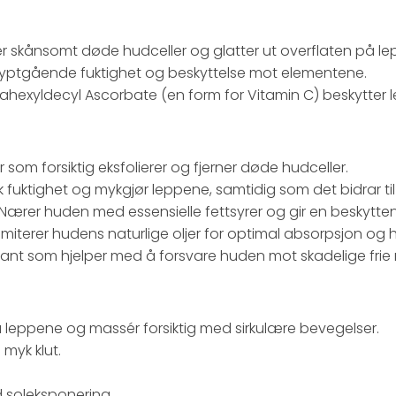
ner skånsomt døde hudceller og glatter ut overflaten på l
yptgående fuktighet og beskyttelse mot elementene.
ahexyldecyl Ascorbate (en form for Vitamin C) beskytter l
r som forsiktig eksfolierer og fjerner døde hudceller.
ik fuktighet og mykgjør leppene, samtidig som det bidrar ti
Nærer huden med essensielle fettsyrer og gir en beskytten
Imiterer hudens naturlige oljer for optimal absorpsjon og h
dant som hjelper med å forsvare huden mot skadelige frie r
 på leppene og massér forsiktig med sirkulære bevegelser.
myk klut.
d soleksponering.