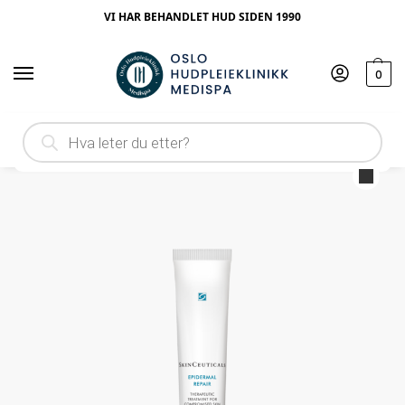
VI HAR BEHANDLET HUD SIDEN 1990
0
Hjem
Produktype
Serum
SkinCeuticals Epidermal repair
/
/
/