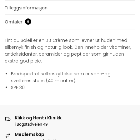
Tilleggsinformasjon
Omtaler
0
Tint du Soleil er en BB Crème som jevner ut huden med
silkemyk finish og naturlig look. Den inneholder vitaminer,
antioksidanter, ceramider og peptider som gir huden
ekstra god pleie.
Bredspektret solbeskyttelse som er vann-og
svetteresistens (40 minutter).
SPF 30
Klikk og Hent i Klinikk
i Bogstadveien 49
Medlemskap