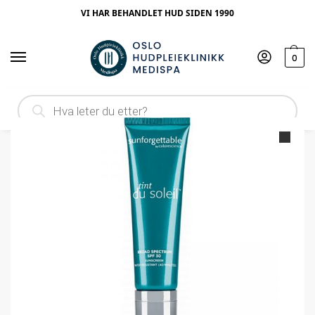
VI HAR BEHANDLET HUD SIDEN 1990
0
Hjem
Produktype
Makeup
Colorescience Tint Du Soleil SPF 30 – Medium
/
/
/