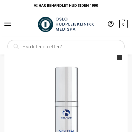
VI HAR BEHANDLET HUD SIDEN 1990
0
Hjem
Produktype
Øyepleie
iS Clinical Youth Eye Complex 15ml
/
/
/