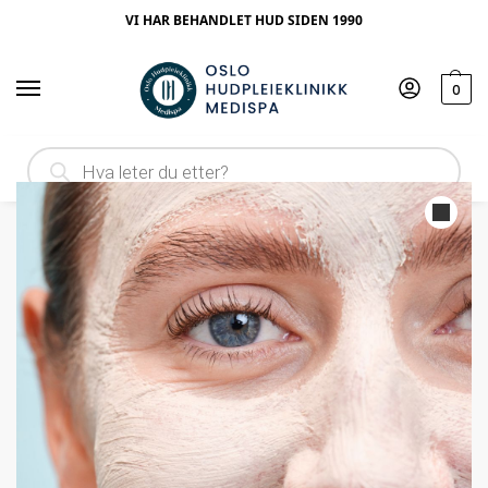
VI HAR BEHANDLET HUD SIDEN 1990
0
Hjem
Ingrediens
Kaolin
Elixir Peeling Clay Mask – Ny og Forbedret Pore Tightening Mask
/
/
/