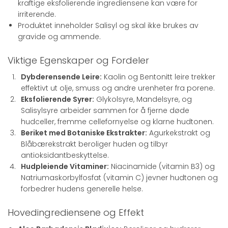
kraftige eksfolierende ingrediensene kan være for
irriterende.
Produktet inneholder Salisyl og skal ikke brukes av
gravide og ammende.
Viktige Egenskaper og Fordeler
Dybderensende Leire:
Kaolin og Bentonitt leire trekker
effektivt ut olje, smuss og andre urenheter fra porene.
Eksfolierende Syrer:
Glykolsyre, Mandelsyre, og
Salisylsyre arbeider sammen for å fjerne døde
hudceller, fremme cellefornyelse og klarne hudtonen.
Beriket med Botaniske Ekstrakter:
Agurkekstrakt og
Blåbærekstrakt beroliger huden og tilbyr
antioksidantbeskyttelse.
Hudpleiende Vitaminer:
Niacinamide (vitamin B3) og
Natriumaskorbylfosfat (vitamin C) jevner hudtonen og
forbedrer hudens generelle helse.
Hovedingrediensene og Effekt