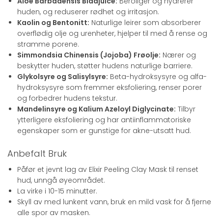
Aloe Barbadensis Bladjuice:
Beroliger og hydrerer
huden, og reduserer rødhet og irritasjon.
Kaolin og Bentonitt:
Naturlige leirer som absorberer
overflødig olje og urenheter, hjelper til med å rense og
stramme porene.
Simmondsia Chinensis (Jojoba) Frøolje:
Nærer og
beskytter huden, støtter hudens naturlige barriere.
Glykolsyre og Salisylsyre:
Beta-hydroksysyre og alfa-
hydroksysyre som fremmer eksfoliering, renser porer
og forbedrer hudens tekstur.
Mandelinsyre og Kalium Azeloyl Diglycinate:
Tilbyr
ytterligere eksfoliering og har antiinflammatoriske
egenskaper som er gunstige for akne-utsatt hud.
Anbefalt Bruk
Påfør et jevnt lag av Elixir Peeling Clay Mask til renset
hud, unngå øyeområdet.
La virke i 10-15 minutter.
Skyll av med lunkent vann, bruk en mild vask for å fjerne
alle spor av masken.