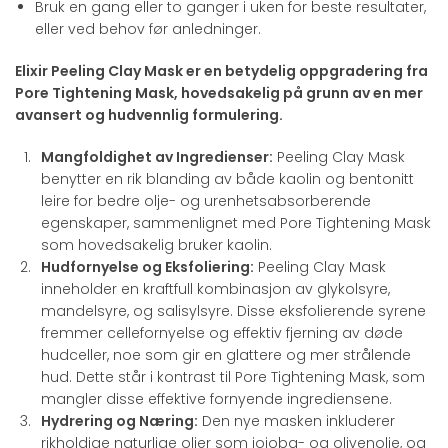
Bruk en gang eller to ganger i uken for beste resultater,
eller ved behov før anledninger.
Elixir Peeling Clay Mask er en betydelig oppgradering fra
Pore Tightening Mask, hovedsakelig på grunn av en mer
avansert og hudvennlig formulering.
Mangfoldighet av Ingredienser:
Peeling Clay Mask
benytter en rik blanding av både kaolin og bentonitt
leire for bedre olje- og urenhetsabsorberende
egenskaper, sammenlignet med Pore Tightening Mask
som hovedsakelig bruker kaolin.
Hudfornyelse og Eksfoliering:
Peeling Clay Mask
inneholder en kraftfull kombinasjon av glykolsyre,
mandelsyre, og salisylsyre. Disse eksfolierende syrene
fremmer cellefornyelse og effektiv fjerning av døde
hudceller, noe som gir en glattere og mer strålende
hud. Dette står i kontrast til Pore Tightening Mask, som
mangler disse effektive fornyende ingrediensene.
Hydrering og Næring:
Den nye masken inkluderer
rikholdige naturlige oljer som jojoba- og olivenolje, og