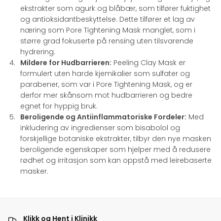
ekstrakter som agurk og blåbær, som tilfører fuktighet
og antioksidantbeskyttelse. Dette tilfører et lag av
næring som Pore Tightening Mask manglet, som i
større grad fokuserte på rensing uten tilsvarende
hydrering.
Mildere for Hudbarrieren:
Peeling Clay Mask er
formulert uten harde kjemikalier som sulfater og
parabener, som var i Pore Tightening Mask, og er
derfor mer skånsom mot hudbarrieren og bedre
egnet for hyppig bruk.
Beroligende og Antiinflammatoriske Fordeler:
Med
inkludering av ingredienser som bisabolol og
forskjellige botaniske ekstrakter, tilbyr den nye masken
beroligende egenskaper som hjelper med å redusere
rødhet og irritasjon som kan oppstå med leirebaserte
masker.
Klikk og Hent i Klinikk